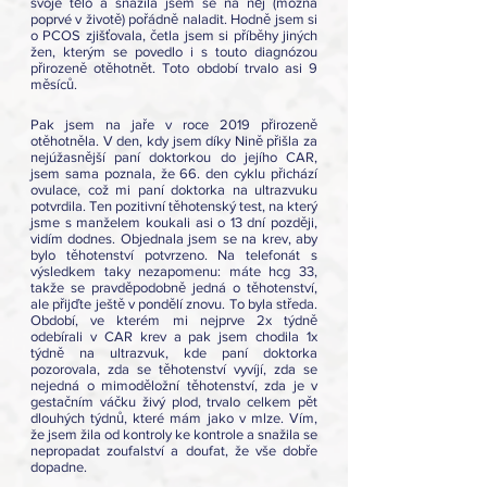
svoje tělo a snažila jsem se na něj (možná 
poprvé v životě) pořádně naladit. Hodně jsem si 
o PCOS zjišťovala, četla jsem si příběhy jiných 
žen, kterým se povedlo i s touto diagnózou 
přirozeně otěhotnět. Toto období trvalo asi 9 
měsíců.
Pak jsem na jaře v roce 2019 přirozeně 
otěhotněla. V den, kdy jsem díky Nině přišla za 
nejúžasnější paní doktorkou do jejího CAR, 
jsem sama poznala, že 66. den cyklu přichází 
ovulace, což mi paní doktorka na ultrazvuku 
potvrdila. Ten pozitivní těhotenský test, na který 
jsme s manželem koukali asi o 13 dní později, 
vidím dodnes. Objednala jsem se na krev, aby 
bylo těhotenství potvrzeno. Na telefonát s 
výsledkem taky nezapomenu: máte hcg 33, 
takže se pravděpodobně jedná o těhotenství, 
ale přijďte ještě v pondělí znovu. To byla středa. 
Období, ve kterém mi nejprve 2x týdně 
odebírali v CAR krev a pak jsem chodila 1x 
týdně na ultrazvuk, kde paní doktorka 
pozorovala, zda se těhotenství vyvíjí, zda se 
nejedná o mimoděložní těhotenství, zda je v 
gestačním váčku živý plod, trvalo celkem pět 
dlouhých týdnů, které mám jako v mlze. Vím, 
že jsem žila od kontroly ke kontrole a snažila se 
nepropadat zoufalství a doufat, že vše dobře 
dopadne. 