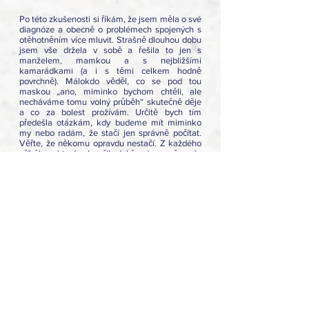
Po této zkušenosti si říkám, že jsem měla o své 
diagnóze a obecně o problémech spojených s 
otěhotněním více mluvit. Strašně dlouhou dobu 
jsem vše držela v sobě a řešila to jen s 
manželem, mamkou a s nejbližšími 
kamarádkami (a i s těmi celkem hodně 
povrchně). Málokdo věděl, co se pod tou 
maskou „ano, miminko bychom chtěli, ale 
necháváme tomu volný průběh“ skutečně děje 
a co za bolest prožívám. Určitě bych tím 
předešla otázkám, kdy budeme mít miminko 
my nebo radám, že stačí jen správně počítat. 
Věřte, že někomu opravdu nestačí. Z každého 
příběhu, který skončil dobře, jsem čerpala 
energii a sílu na to jít dál. Doufám tedy, že třeba 
i náš příběh někomu dodá víru, že vše dobře 
dopadne. 
- Gábina B.
plodnost
#pribehyoplodnosti