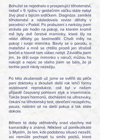
Bohužel se nejednalo o prosperující těhotenství, 
neboť v 9. týdnu v gestačním váčku stále nebyl 
živý plod s bijícím srdíčkem. Diagnóza: zamlklé 
těhotenství a následovala revize dělohy v 
porodnici v Podolí. Po probuzení z narkózy jsem 
strávila pár hodin na pokoji, na kterém kromě 
mě byly dvě čerstvé maminky, které šly na 
revizi dělohy po šestinedělí. Chvíli měly na 
pokoji i svoje miminka. Bavily se o porodu, o 
mateřství a mně se chtělo prostě jen strašně 
brečet a hlavně tam vůbec nebýt. Záviděla jsem 
jim, že drží svoje miminko v náručí, můžou ho 
nakojit a nejvíc ze všeho jsem se bála, že já 
tenhle pocit nikdy nezažiju. 
Po této zkušenosti už jsme se svěřili do péče 
paní doktorky a zkoušeli další rok lehčí formy 
asistované reprodukce, což byl v našem 
případě časovaný pohlavní styk a inseminace. 
Takže braní hormonů, docházení na ultrazvuky, 
čekání na těhotenský test, obrečení neúspěchu, 
pauza, nabrání sil na další pokus a tak stále 
dokola. 
Během té doby otěhotněly snad všechny mé 
kamarádky a známé. Některé už poněkolikáté 
:). Myslím, že ten, kdo podobnou situaci nezažil, 
asi nemůže pochopit tu směs pocitů, které 