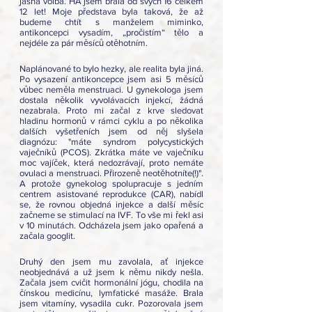
jasná volba. HA jsem brala od svých 16 celkem 
12 let! Moje představa byla taková, že až 
budeme chtít s manželem miminko, 
antikoncepci vysadím, „pročistím“ tělo a 
nejdéle za pár měsíců otěhotním. 
Naplánované to bylo hezky, ale realita byla jiná. 
Po vysazení antikoncepce jsem asi 5 měsíců 
vůbec neměla menstruaci. U gynekologa jsem 
dostala několik vyvolávacích injekcí, žádná 
nezabrala. Proto mi začal z krve sledovat 
hladinu hormonů v rámci cyklu a po několika 
dalších vyšetřeních jsem od něj slyšela 
diagnózu: "máte syndrom polycystických 
vaječníků (PCOS). Zkrátka máte ve vaječníku 
moc vajíček, která nedozrávají, proto nemáte 
ovulaci a menstruaci. Přirozeně neotěhotníte(!)". 
A protože gynekolog spolupracuje s jedním 
centrem asistované reprodukce (CAR), nabídl 
se, že rovnou objedná injekce a další měsíc 
začneme se stimulací na IVF. To vše mi řekl asi 
v 10 minutách. Odcházela jsem jako opařená a 
začala googlit. 
Druhý den jsem mu zavolala, ať injekce 
neobjednává a už jsem k němu nikdy nešla. 
Začala jsem cvičit hormonální jógu, chodila na 
čínskou medicínu, lymfatické masáže. Brala 
jsem vitamíny, vysadila cukr. Pozorovala jsem 