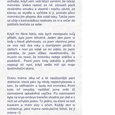
zažíváte, když vám vaši blízcí oznámí, že čekají 
miminko. Velká radost za ně, zároveň pocit 
strašného smutku a vlastně i trochu závist, za 
kterou se stydíte a vyčítáte si jí, protože přeci 
miminko jim přejete. Ale sobě taky. Takže jsem 
se vždy s kamarádkou radovala za ní a večer do 
polštáře brečela za sebe. 
Když mi Nina řekla, zda bych nesepsala svůj 
příběh, byla jsem těhotná. Jeden den jsem si 
tedy v hlavě přehrávala, co jsem všechno jsme 
za více než dva roky s manželem prožili a 
dalších x nocí po sobě se mi zdálo, že jsem 
potratila, že jsem vůbec neotěhotněla, že 
musím na revizi, že miminku nebije srdíčko a 
podobně… Psaní jsem tedy odložila a příběh 
sepisuji až nyní, když vedle mě spí moje 
šestiměsíční dcera. 
Dceru máme díky ivf a té neúžasnější paní 
doktorce, která jako by nikdy nepochybovala o 
tom, že otěhotním a budu mít miminko. První 
kolo ivf nevyšlo, naštěstí jsme měli tři 
zamražená oplodněná vajíčka. Po rozmrazení 
byla na kryo embryo transfer vhodná jen dvě a z 
nich se uchytilo jedno. To jedno, na které se teď 
koukám a mám slzy v očích. Každý den si 
uvědomuji, jaké máme neskutečné štěstí, že jí 
máme <3. 