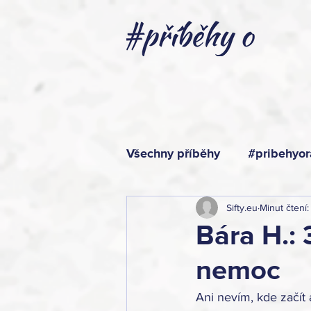
Všechny příběhy
#pribehyor
Sifty.eu
Minut čtení:
Bára H.: 
nemoc
Ani nevím, kde začít