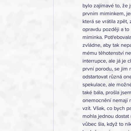
bylo zajímavé to, že 
prvním miminkem, jen 
která se vrátila zpě
opravdu později a to
miminka. Potřebovala 
zvládne, aby tak nepa
mému těhotenství nep
interrupce, ale já je
první porodu, se jim 
odstartovat různá one
spekulace, ale možné
také bála, prošla jse
onemocnění nemají ni
vzít. Však, co bych pa
mohla jednou dostat 
vůbec šla, když to n