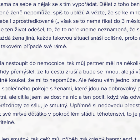
sama za sebe a nějak se s tím vypořádat. Dělat z toho ban
ené ženě nepomůže, spíš to ublíží. A vězte, že se ke mne
eba i zprostředkovaně (,, však se to nemá říkat do 3 měsíce,
že ten život odešel, to, že to neřekneme neznamená, že se
aždá žena jiná, každá takovou situaci snáší odlišně, prot
 takovém případě své rámě. 
a nastoupit do nemocnice, tak můj partner měl na několik
dy přemýšlel, že tu cestu zruší a bude se mnou, ale já v
ně koukat, že mi to nepomůže. Ale řeknu vám jedno, sna
do společného pokoje s ženami, které jdou na dobrovolný p
í, ale cítila jsem se dost na nic a ten pocit, když vás odvá
zdnoty ze sálu, je smutný. Upřímně si nedovedu představ
 své mrtvé děťátko v pokročilém stádiu těhotenství, to je
telné. 
 jen smutný, tak celý můj příběh má krásný happy end :) .