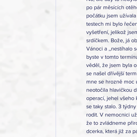
po pár měsících otěh
počátku jsem užívala
testech mi bylo řeče
vyšetření, jelikož j
srdíčkem. Bože, já ob
Vánoci a ,,nestíhalo se
byste v tomto termínu
věděl, že jsem byla o
se našel dřívější ter
mne se hrozně moc ul
neotočila hlavičkou d
operací, jehel všeho 
se taky stalo. 3 týd
rodit. V nemocnici už
že to zvládneme přiro
dcerka, která již za 