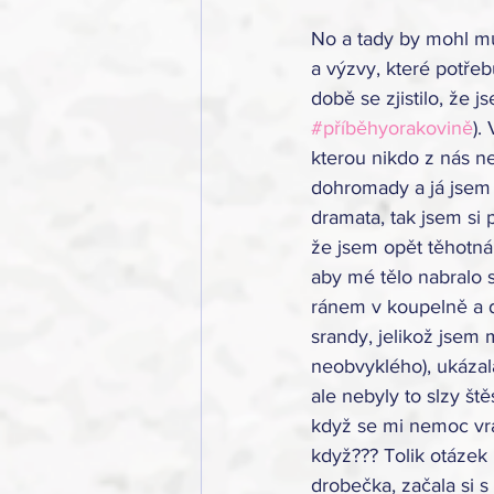
No a tady by mohl můj
a výzvy, které potřebu
době se zjistilo, že
#příběhyorakovině
).
kterou nikdo z nás ne
dohromady a já jsem j
dramata, tak jsem si p
že jsem opět těhotná
aby mé tělo nabralo sí
ránem v koupelně a dě
srandy, jelikož jsem 
neobvyklého), ukázala
ale nebyly to slzy št
když se mi nemoc vrá
když??? Tolik otázek 
drobečka, začala si s