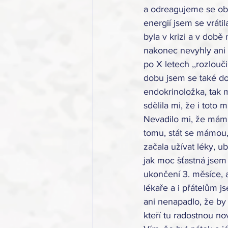
a odreagujeme se oba 
energií jsem se vráti
byla v krizi a v dob
nakonec nevyhly ani 
po X letech ,,rozlouč
dobu jsem se také dost
endokrinoložka, tak m
sdělila mi, že i toto 
Nevadilo mi, že mám n
tomu, stát se mámou,
začala užívat léky, ub
jak moc šťastná jsem 
ukončení 3. měsíce, al
lékaře a i přátelům j
ani nenapadlo, že by
kteří tu radostnou no