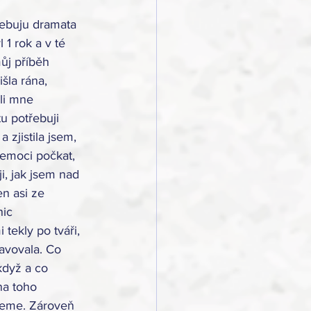
řebuju dramata 
 1 rok a v té 
ůj příběh 
šla rána, 
li mne 
u potřebuji 
 zjistila jsem, 
emoci počkat, 
ji, jak jsem nad 
n asi ze 
ic 
tekly po tváři, 
tavovala. Co 
když a co 
na toho 
dneme. Zároveň 