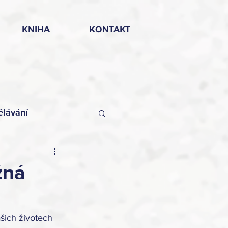
KNIHA
KONTAKT
ělávání
žná
šich životech 