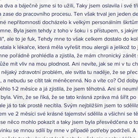
dva a báječně jsme si to užili, Taky jsem oslavila i své tři
la zase do pracovního procesu. Ten však trval jen jeden den
ě mé nepřítomnosti docházelo k velkým personálním škrtům
mne. Byla jsem tehdy z toho v šoku i s přístupem, s jaký
ili", ale to je fuk, Tehdy mne to však celkem dostalo do ko
ala k lékařce, která měla vyřešit mou alergii a jelikož to j
ne pořádně prohlédla a zjistila, že mám chronický zánět š
může mít vliv na mou plodnost. Ani nevíte, jak se mi v tu chví
ějaký zdravotní problém, ale svitla tu naděje, že se přeci 
, a nebudu se cítit tak méněcenná. No a víte co? Od doby
ěhlo 1-2 měsíce a já zjistila, že jsem těhotná. Ani si neumít
byla. Vím, že se říká, že se tato krásná zpráva má šířit po 
e já to tak prostě necítila. Svým nejbližším jsem to sdělil
sem ve 2 měsíci své krásné tajemství sdělila a všichni se tě
 se něco mohlo pokazit a taky jsem byla přesvědčena o tom
vinku se mnou sdílí by mne v případě potřeby podrželi. A p