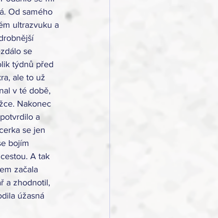
ená. Od samého 
ém ultrazvuku a 
drobnější 
zdálo se 
lik týdnů před 
ra, ale to už 
al v té době, 
ěžce. Nakonec 
potvrdilo a 
cerka se jen 
se bojím 
cestou. A tak 
sem začala 
ř a zhodnotil, 
odila úžasná 
 