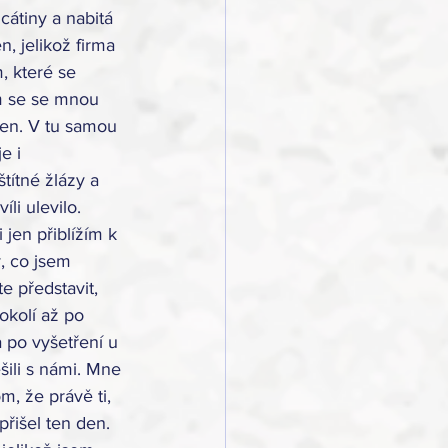
cátiny a nabitá 
, jelikož firma 
, které se 
m se se mnou 
len. V tu samou 
e i 
títné žlázy a 
li ulevilo. 
jen přiblížím k 
, co jsem 
e představit, 
okolí až po 
a po vyšetření u 
šili s námi. Mne 
, že právě ti, 
řišel ten den. 