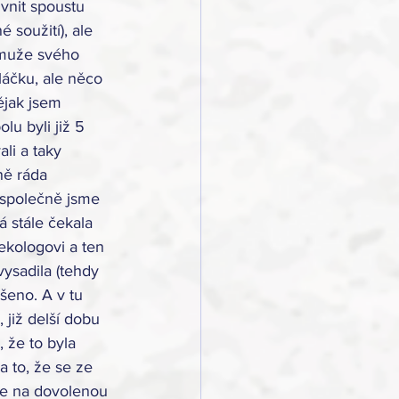
ivnit spoustu 
 soužití), ale 
 muže svého 
láčku, ale něco 
ějak jsem 
lu byli již 5 
li a taky 
ně ráda 
 společně jsme 
á stále čekala 
ekologovi a ten 
vysadila (tehdy 
ešeno. A v tu 
 již delší dobu 
 že to byla 
a to, že se ze 
me na dovolenou 