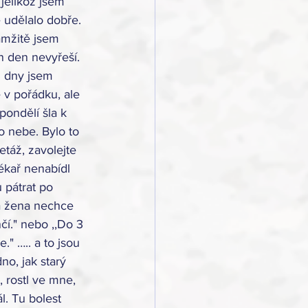
jelikož jsem 
 udělalo dobře. 
amžitě jsem 
n den nevyřeší. 
 dny jsem 
 v pořádku, ale 
pondělí šla k 
o nebe. Bylo to 
táž, zavolejte 
ékař nenabídl 
 pátrat po 
ná žena nechce 
čí." nebo ,,Do 3 
e." ….. a to jsou 
no, jak starý 
, rostl ve mne, 
. Tu bolest 