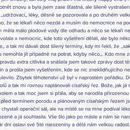
otnět znovu a byla jsem zase šťastná, ale šíleně vystraš
 ,,udržovací,, léky, děsně se pozorovala a po druhém velk
no, že se lékaři něco nezdá a musím do nemocnice na po
sem měla málo plodové vody dle odhadu a něco se lékaři ne
volala x nemocnic, kde toto vyšetření dělali, ale bylo něko
,, a tak mi dávali dost šílený termíny, kdy mi řekli, že ,,sak
 nemohla jít případně na potrat, kdyby něco,,. Kdo mne zn
pravdu extra citlivka a snášela jsem takové zprávy dost t
mín a prošla jsem vyšetřením, kde se nic zneklidňujícího ne
evilo. Zbytek těhotenství už byl v naprostém pořádku. D
olů a tak mi rovnou naplánovali císařský řez. Bože, jak já 
kolem a tak moc jsem si přála, aby se narodila přirozenou 
ny před termínem porodu a plánovaným císařským řezem j
 chystali operační sál, ale na místě se na mne podíval léka
zeně a já souhlasila. Vše šlo jako po másle a nám se nar
pár dní oslaví své 5té narozeniny a dělá nám velkou radost.