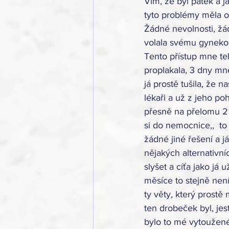
Vím, že byl pátek a j
tyto problémy měla o
Žádné nevolnosti, žád
volala svému gynekolo
Tento přístup mne t
proplakala, 3 dny mne
já prostě tušila, že 
lékaři a už z jeho po
přesně na přelomu 2 
si do nemocnice,,  to
žádné jiné řešení a j
nějakých alternativní
slyšet a cíťa jako já 
měsíce to stejně není j
ty věty, který prostě
ten drobeček byl, jes
bylo to mé vytoužené