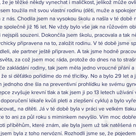
, že je těžké někdy vynechat i maličkost, jelikož může ovl
sem toužila mít svou vlastní rodinu (děti, muže a spokojené
z nás. Chodila jsem na vysokou školu a našla v té době
e společně již 16 let. Ne vždy bylo vše jak na růžovém ob
i nejspíš souzeni. Dokončila jsem školu, pracovala a tak n
chicky připravena na to, založit rodinu. V té době jsme spo
dleli, ale partner ještě připraven. A tak jsme hodně pracova
s světa, za což jsem moc ráda, protože do dnes na to straš
e zakládání rodiny, tak jsem měla jedno vroucné přání a
 že si děťátko pořídíme do mé třicítky. No a bylo 29 let a j
jsem jednoho dne šla na preventivní prohlídku ke svému gyn
cepce zvyšuje krevní tlak a tak jsem ji po 13 letech užívání 
 doporučení lékaře kvůli pleti a zlepšení cyklu) a bylo vyř
covat,, na dítěti. Já v té době byla v práci ve velkém tlaku,
 že to ani za půl roku s miminkem nevyšlo. Vím moc dobře,
oti příběhům, které znám, ale byla jsem už tak natěšená n
jsem byla z toho nervózní. Rozhodli jsme se, že pojede