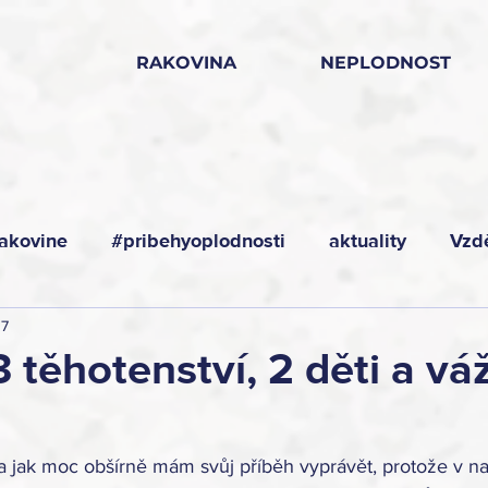
RAKOVINA
NEPLODNOST
akovine
#pribehyoplodnosti
aktuality
Vzd
 7
3 těhotenství, 2 děti a vá
 a jak moc obšírně mám svůj příběh vyprávět, protože v na