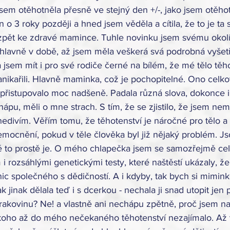
jsem otěhotněla přesně ve stejný den +/-, jako jsem otěho
o 3 roky později a hned jsem věděla a cítila, že to je ta s
t, zpět ke zdravé mamince. Tuhle novinku jsem svému okolí
 hlavně v době, až jsem měla veškerá svá podrobná vyšetř
jsem mít i pro své rodiče černé na bílém, že mé tělo těho
nikařili. Hlavně maminka, což je pochopitelné. Ono celko
řistupovalo moc nadšeně. Padala různá slova, dokonce i
 chápu, měli o mne strach. S tím, že se zjistilo, že jsem 
nedivím. Věřím tomu, že těhotenství je náročné pro tělo 
mocnění, pokud v těle člověka byl již nějaký problém. Js
 to prostě je. O mého chlapečka jsem se samozřejmě celé
m i rozsáhlými genetickými testy, které naštěstí ukázaly, ž
c společného s dědičností. A i kdyby, tak bych si mimin
k jinak dělala teď i s dcerkou - nechala ji snad utopit jen p
rakovinu? Ne! a vlastně ani nechápu zpětně, proč jsem na
ikoho až do mého nečekaného těhotenství nezajímalo. Až 