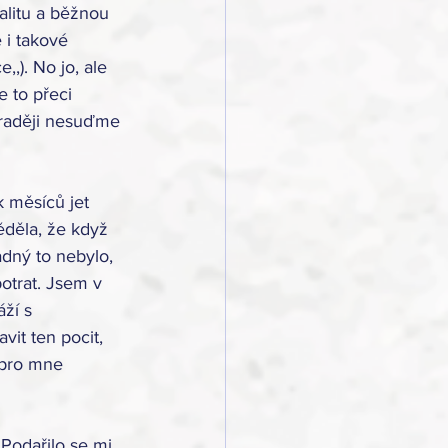
alitu a běžnou 
 i takové 
,). No jo, ale 
 to přeci 
o raději nesuďme 
 měsíců jet 
ěděla, že když 
dný to nebylo, 
otrat. Jsem v 
ží s 
it ten pocit, 
 pro mne 
 Podařilo se mi 