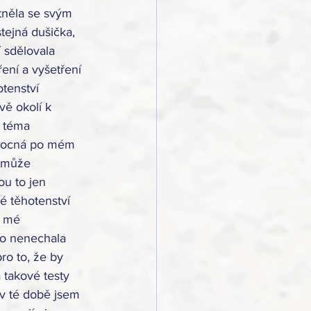
tněla se svým 
tejná dušička, 
 sdělovala 
ení a vyšetření 
tenství 
vě okolí k 
 téma 
nemocná po mém 
a může 
ou to jen 
 těhotenství 
e mé 
ko nenechala 
ro to, že by 
 takové testy 
v té době jsem 