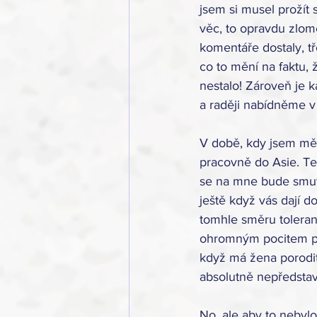
jsem si musel prožít 
věc, to opravdu zlom
komentáře dostaly, tř
co to mění na faktu, 
nestalo! Zároveň je k
a raději nabídněme v
V době, kdy jsem měl
pracovně do Asie. Teh
se na mne bude smut
ještě když vás dají 
tomhle směru tolerantn
ohromným pocitem prá
když má žena porodit
absolutně nepředstavi
No, ale aby to nebylo