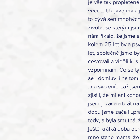
je vše tak propletené
věcí….. Už jako malá j
to bývá sen mnohých 
života, se kterým jsm
nám říkalo, že jsme s
kolem 25 let byla psy
let, společně jsme by
cestovali a viděli ku
vzpomínám. Co se týč
se i domluvili na tom,
,,na svolení,, ...až 
zjistil, že mi antikon
jsem ji začala brát na
dobu jsme začali ,,pra
tedy, a byla smutná,
ještě krátká doba opr
mne stane máma, že 