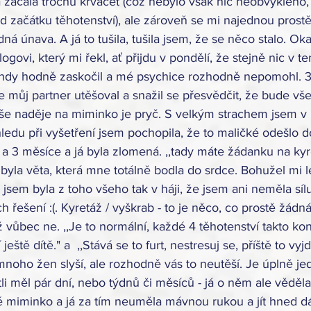
á začala trochu krvácet (což nebylo však nic neobvyklého, 
d začátku těhotenství), ale zároveň se mi najednou prostě
ná únava. A já to tušila, tušila jsem, že se něco stalo. Ok
govi, který mi řekl, ať přijdu v pondělí, že stejně nic v te
ehdy hodně zaskočil a mé psychice rozhodně nepomohl. 3
 můj partner utěšoval a snažil se přesvědčit, že bude vše
naše naděje na miminko je pryč. S velkým strachem jsem v 
hledu při vyšetření jsem pochopila, že to maličké odešlo d
a 3 měsíce a já byla zlomená. ,,tady máte žádanku na kyre
 byla věta, která mne totálně bodla do srdce. Bohužel mi l
á jsem byla z toho všeho tak v háji, že jsem ani neměla sílu
ch řešení :(. Kyretáž / vyškrab - to je něco, co prostě žád
už vůbec ne. ,,Je to normální, každé 4 těhotenství takto kon
eště dítě." a  ,,Stává se to furt, nestresuj se, příště to vyjd
 mnoho žen slyší, ale rozhodně vás to neutěší. Je úplně jed
tli měl pár dní, nebo týdnů či měsíců - já o něm ale věděla
 miminko a já za tím neuměla mávnou rukou a jít hned dál