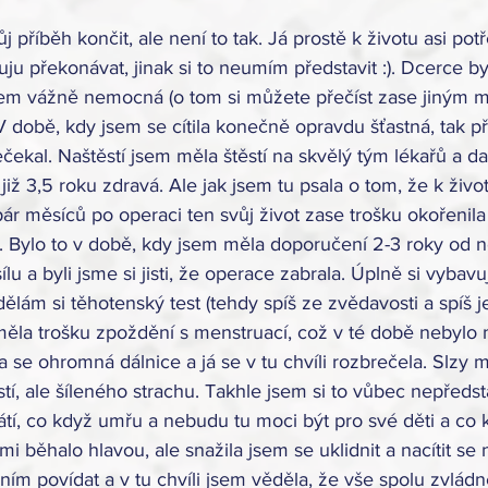
 příběh končit, ale není to tak. Já prostě k životu asi pot
ju překonávat, jinak si to neumím představit :). Dcerce byl
 jsem vážně nemocná (o tom si můžete přečíst zase jiným m
 V době, kdy jsem se cítila konečně opravdu šťastná, tak při
čekal. Naštěstí jsem měla štěstí na skvělý tým lékařů a da
iž 3,5 roku zdravá. Ale jak jsem tu psala o tom, že k život
ár měsíců po operaci ten svůj život zase trošku okořenila a
. Bylo to v době, kdy jsem měla doporučení 2-3 roky od n
lu a byli jsme si jisti, že operace zabrala. Úplně si vybavu
lám si těhotenský test (tehdy spíš ze zvědavosti a spíš je
měla trošku zpoždění s menstruací, což v té době nebylo n
 se ohromná dálnice a já se v tu chvíli rozbrečela. Slzy mi 
ěstí, ale šíleného strachu. Takhle jsem si to vůbec nepředs
tí, co když umřu a nebudu tu moci být pro své děti a co 
mi běhalo hlavou, ale snažila jsem se uklidnit a nacítit se 
 ním povídat a v tu chvíli jsem věděla, že vše spolu zvlá