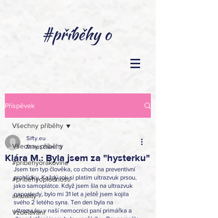
Příspěvek
Všechny příběhy
Sifty.eu
Všechny příběhy
Minut čtení: 3
Klára M.: Byla jsem za "hysterku"
#pribehyorakovine
Jsem ten typ člověka, co chodí na preventivní 
prohlídky. Každý rok si platím ultrazvuk prsou, 
#pribehyoplodnosti
jako samoplátce. Když jsem šla na ultrazvuk 
naposledy, bylo mi 31 let a ještě jsem kojila 
aktuality
svého 2 letého syna. Ten den byla na 
ultrazvuku v naší nemocnici paní primářka a 
Vzdělávání