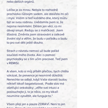
nebo dalších orgánů.
Léčba je za mnou. Nebyla to rozhodně 
procházka růžovým sadem, ale otevřela mi oči 
i mysl. Vážím si teď každého dne, který můžu 
být se svou rodinou. Uvědomila jsem si, že 
nejsme nesmrtelní. Dělám jen věci, co mi 
dávají smysl. Raduju se z maličkostí. Jsem 
šťastná. Změnila jsem stravování a celkově 
životní styl a věřím, že budu v pořádku a budu 
to pro své děti ještě dlouho.
Strach z návratu nemoci už bude pořád 
součástí mého života. Ale i s pomocí 
psycholožky se s tím učím pracovat. Teď jsem 
v REMISI.
A všem, kdo si můj příběh přečtou, bych chtěla 
vzkázat, že prevence je nesmírně důležitá. 
Nenechte se odbýt, když Vaše starosti budou 
někteří lékaři bagatelizovat.  Podle slov mé 
ošetřující onkoložky: „věřte své intuici a 
poslouchejte ji, to je něco, co my lékaři 
neumíme vysvětlit, ale funguje to.“
Všem přeji jen a pouze ZDRAVÍ. Není to jen 