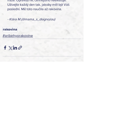
fráze. Opravdu nic cennějšího neexistuje.
Užívejte každý den tak, jakoby měl být Váš 
poslední. Mě toto naučila až rakovina.
- Klára M.(@mama_s_diagnozou)
rakovina
#pribehyorakovine
Zobrazit vše
Nejnovější příspěvky