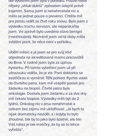
dle vyšetření jsem byla v pořádku. Pouze našla 
nějaký „shluk duktů“ způsoben údajně právě 
kojením. Sama jsem si nenahmatala nic a 
mělo se jednat pouze o prevenci. Chtěla mě 
pro jistotu vidět za čtvrt roku znovu. Byla jsem z 
výsledku trochu nervózní, ale nepanikařila 
jsem. Ve zprávě bylo uvedeno slovo benigní 
(=nezhoubné). Nicméně jsem od té doby měla 
zvláštní pocit, že něco není v pořádku.
Uběhl měsíc a já jsem se pro svůj klid 
objednala na akreditované mamo pracoviště 
do Brna. V rodině jsem byla za úplnou 
hysterku. Při tomto vyšetření jsem už při 
ultrazvuku viděla, že je zle. Paní doktorka se 
sestřičkou si vyměnili TEN pohled. Rychle volali 
do čtvrtého patra, kam mě vzápětí poslali pro 
žádanku na biopsii. Čtvrté patro byla 
onkologie. Dostala jsem žádanku a za dva dny 
mě čekala biopsie. Výsledky měli být do 2 
týdnů. Onkolog nic v prsu nenahmatal a 
celkem bez zájmu mě uklidňoval: „Já bych to 
nijak dramaticky neviděl, a i kdyby to bylo 
zhoubné, tak by to jako bylo špatné, ale ten 
Váš nález je tak maličký, že by se to lehce 
vyřešilo“.