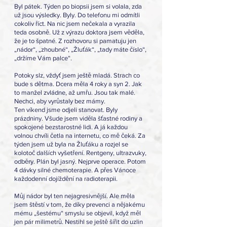
Byl pátek. Týden po biopsii jsem si volala, zda 
už jsou výsledky. Byly. Do telefonu mi odmítli 
cokoliv říct. Na nic jsem nečekala a vyrazila 
teda osobně. Už z výrazu doktora jsem věděla, 
že je to špatné. Z rozhovoru si pamatuju jen 
„nádor“, „zhoubné“, „Žluťák“, „tady máte číslo“, 
„držíme Vám palce“.
Potoky slz, vždyť jsem ještě mladá. Strach co 
bude s dětma. Dcera měla 4 roky a syn 2. Jak 
to manžel zvládne, až umřu. Jsou tak malé. 
Nechci, aby vyrůstaly bez mámy.
Ten víkend jsme odjeli stanovat. Byly 
prázdniny. Všude jsem viděla šťastné rodiny a 
spokojené bezstarostné lidi. A já každou 
volnou chvíli četla na internetu, co mě čeká. Za 
týden jsem už byla na Žluťáku a rozjel se 
kolotoč dalších vyšetření. Rentgeny, ultrazvuky, 
odběry. Plán byl jasný. Nejprve operace. Potom 
4 dávky silné chemoterapie. A přes Vánoce 
každodenní dojíždění na radioterapii. 
Můj nádor byl ten nejagresivnější. Ale měla 
jsem štěstí v tom, že díky prevenci a nějakému 
mému „šestému“ smyslu se objevil, když měl 
jen pár milimetrů. Nestihl se ještě šířit do uzlin 