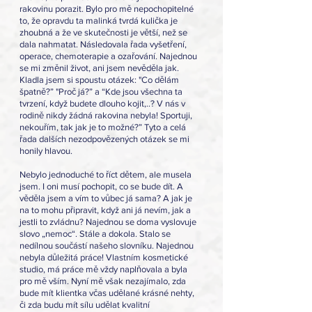
rakovinu porazit. Bylo pro mě nepochopitelné 
to, že opravdu ta malinká tvrdá kulička je 
zhoubná a že ve skutečnosti je větší, než se 
dala nahmatat. Následovala řada vyšetření, 
operace, chemoterapie a ozařování. Najednou 
se mi změnil život, ani jsem nevěděla jak. 
Kladla jsem si spoustu otázek: "Co dělám 
špatně?” "Proč já?” a “Kde jsou všechna ta 
tvrzení, když budete dlouho kojit,..? V nás v 
rodině nikdy žádná rakovina nebyla! Sportuji, 
nekouřím, tak jak je to možné?” Tyto a celá 
řada dalších nezodpovězených otázek se mi 
honily hlavou.
Nebylo jednoduché to říct dětem, ale musela 
jsem. I oni musí pochopit, co se bude dít. A 
věděla jsem a vím to vůbec já sama? A jak je 
na to mohu připravit, když ani já nevím, jak a 
jestli to zvládnu? Najednou se doma vyslovuje 
slovo „nemoc“. Stále a dokola. Stalo se 
nedílnou součástí našeho slovníku. Najednou 
nebyla důležitá práce! Vlastním kosmetické 
studio, má práce mě vždy naplňovala a byla 
pro mě vším. Nyní mě však nezajímalo, zda 
bude mít klientka včas udělané krásné nehty, 
či zda budu mít sílu udělat kvalitní 