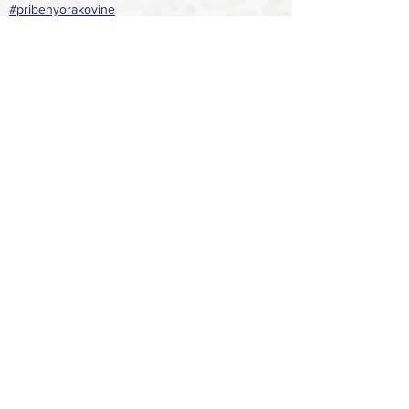
#pribehyorakovine
Zobrazit vše
Nejnovější příspěvky