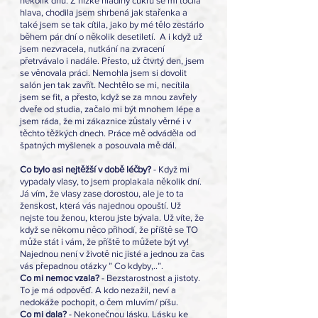
několik dnů. Z nízké hladiny cukru se mi točila 
hlava, chodila jsem shrbená jak stařenka a 
také jsem se tak cítila, jako by mé tělo zestárlo 
během pár dní o několik desetiletí.  A i když už 
jsem nezvracela, nutkání na zvracení 
přetrvávalo i nadále. Přesto, už čtvrtý den, jsem 
se věnovala práci. Nemohla jsem si dovolit 
salón jen tak zavřít. Nechtělo se mi, necítila 
jsem se fit, a přesto, když se za mnou zavřely 
dveře od studia, začalo mi být mnohem lépe a 
jsem ráda, že mi zákaznice zůstaly věrné i v 
těchto těžkých dnech. Práce mě odváděla od 
špatných myšlenek a posouvala mě dál.
Co bylo asi nejtěžší v době léčby? 
- Když mi 
vypadaly vlasy, to jsem proplakala několik dní.
Já vím, že vlasy zase dorostou, ale je to ta 
ženskost, která vás najednou opouští. Už 
nejste tou ženou, kterou jste bývala. Už víte, že 
když se někomu něco přihodí, že příště se TO 
může stát i vám, že příště to můžete být vy! 
Najednou není v životě nic jisté a jednou za čas 
vás přepadnou otázky ” Co kdyby,..”.
Co mi nemoc vzala?
 - Bezstarostnost a jistoty. 
To je má odpověď. A kdo nezažil, neví a 
nedokáže pochopit, o čem mluvím/ píšu.
Co mi dala? 
- Nekonečnou lásku. Lásku ke 