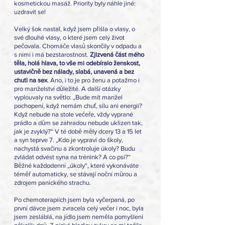
kosmetickou masáž. Priority byly náhle jiné: 
uzdravit se!
Velký šok nastal, když jsem přišla o vlasy, o 
své dlouhé vlasy, o které jsem celý život 
pečovala. Chomáče vlasů skončily v odpadu a 
s nimi i má bezstarostnost. 
Zjizvená část mého 
těla, holá hlava, to vše mi odebíralo ženskost, 
ustavičně bez nálady, slabá, unavená a bez 
chuti na sex
. Ano, i to je pro ženu a potažmo i 
pro manželství důležité. A další otázky 
vyplouvaly na světlo: „Bude mít manžel 
pochopení, když nemám chuť, sílu ani energii? 
Když nebude na stole večeře, vždy vyprané 
prádlo a dům se zahradou nebude uklizen tak, 
jak je zvyklý?“ V té době měly dcery 13 a 15 let 
a syn teprve 7. „Kdo je vypraví do školy, 
nachystá svačinu a zkontroluje úkoly? Budu 
zvládat odvést syna na trénink? A co psi?“ 
Běžné každodenní „úkoly“, které vykonáváte 
téměř automaticky, se stávají noční můrou a 
zdrojem panického strachu.
Po chemoterapiích jsem byla vyčerpaná, po 
první dávce jsem zvracela celý večer i noc, byla 
jsem zesláblá, na jídlo jsem neměla pomyšlení 