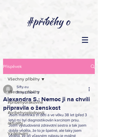
Příspěvek
Všechny příběhy
Sifty.eu
Všechny příběhy
Minut čtení: 3
Alexandra S.: Nemoc ji na chvíli
#pribehyorakovine
připravila o ženskost
#pribehyoplodnosti
Jsem maminka tří děti a ve věku 38 let (před 3 
lety) mi byl diagnostikován karcinom prsu. 
aktuality
Jsem vystudovaná zdravotní sestra a tak jsem 
dobře věděla, že to je špatné, ale taky jsem 
Vzdělávání
věděla, že při včasném nálezu je možné 