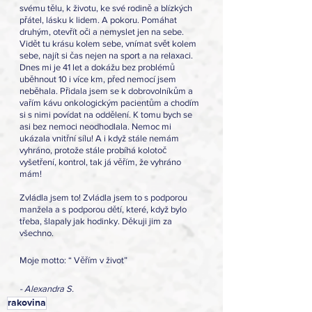
svému tělu, k životu, ke své rodině a blízkých 
přátel, lásku k lidem. A pokoru. Pomáhat 
druhým, otevřít oči a nemyslet jen na sebe. 
Vidět tu krásu kolem sebe, vnímat svět kolem 
sebe, najít si čas nejen na sport a na relaxaci.
Dnes mi je 41 let a dokážu bez problémů 
uběhnout 10 i více km, před nemocí jsem 
neběhala. Přidala jsem se k dobrovolníkům a 
vařím kávu onkologickým pacientům a chodím 
si s nimi povídat na oddělení. K tomu bych se 
asi bez nemoci neodhodlala. Nemoc mi 
ukázala vnitřní sílu! A i když stále nemám 
vyhráno, protože stále probíhá kolotoč 
vyšetření, kontrol, tak já věřím, že vyhráno 
mám! 
Zvládla jsem to! Zvládla jsem to s podporou 
manžela a s podporou dětí, které, když bylo 
třeba, šlapaly jak hodinky. Děkuji jim za 
všechno.
Moje motto: “ Věřím v život”
- Alexandra S.
rakovina